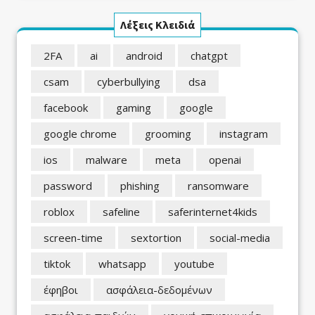
Λέξεις Κλειδιά
2FA
ai
android
chatgpt
csam
cyberbullying
dsa
facebook
gaming
google
google chrome
grooming
instagram
ios
malware
meta
openai
password
phishing
ransomware
roblox
safeline
saferinternet4kids
screen-time
sextortion
social-media
tiktok
whatsapp
youtube
έφηβοι
ασφάλεια-δεδομένων