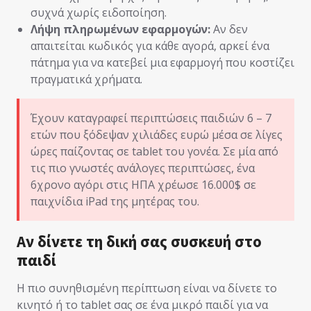
συχνά χωρίς ειδοποίηση.
Λήψη πληρωμένων εφαρμογών:
Αν δεν
απαιτείται κωδικός για κάθε αγορά, αρκεί ένα
πάτημα για να κατεβεί μια εφαρμογή που κοστίζει
πραγματικά χρήματα.
Έχουν καταγραφεί περιπτώσεις παιδιών 6 – 7
ετών που ξόδεψαν χιλιάδες ευρώ μέσα σε λίγες
ώρες παίζοντας σε tablet του γονέα. Σε μία από
τις πιο γνωστές ανάλογες περιπτώσες, ένα
6χρονο αγόρι στις ΗΠΑ χρέωσε 16.000$ σε
παιχνίδια iPad της μητέρας του.
Αν δίνετε τη δική σας συσκευή στο
παιδί
Η πιο συνηθισμένη περίπτωση είναι να δίνετε το
κινητό ή το tablet σας σε ένα μικρό παιδί για να