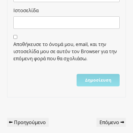
Ιστοσελίδα
Αποθήκευσε το όνομά μου, email, και την
ιστοσελίδα μου σε αυτόν τον Browser για την
επόμενη φορά που θα σχολιάσω.
Πλοήγηση
Προηγούμενο
Επόμενο
Προηγούμενο
Επόμενο
Άρθρων
Άρθρο
Άρθρο