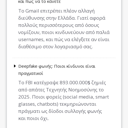
και πως να το κάνετε
Το Gmail επιτρέπει πλέον αλλαγή
διεύθυνσης στην Ελλάδα. Γιατί αφορά
πολλούς περισσότερους από όσους
νομίζουν, ποιοι κινδυνεύουν από παλιά
usernames, και πώς να ελέγξετε αν είναι
διαθέσιμο στον λογαριασμό σας.
Deepfake φωνής: Ποιοι κίνδυνοι είναι
πραγματικοί
Το FBI κατέγραψε 893.000.000$ ζημιές
από απάτες Τεχνητής Νοημοσύνης το
2025. Ποιοι φορείς (social media, smart
glasses, chatbots) τεκμηριώνονται
πράγματι ως δίοδοι συλλογής φωνής
και ποιοι όχι.