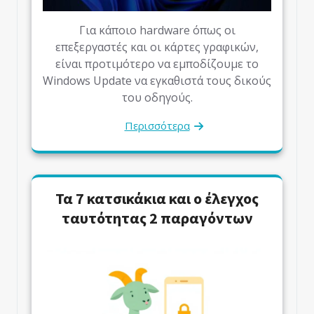
Για κάποιο hardware όπως οι
επεξεργαστές και οι κάρτες γραφικών,
είναι προτιμότερο να εμποδίζουμε τo
Windows Update να εγκαθιστά τους δικούς
του οδηγούς.
Περισσότερα
Τα 7 κατσικάκια και ο έλεγχος
ταυτότητας 2 παραγόντων