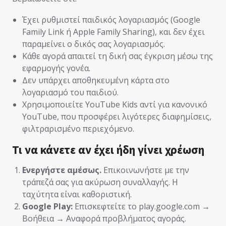
Έχει ρυθμιστεί παιδικός λογαριασμός (Google
Family Link ή Apple Family Sharing), και δεν έχει
παραμείνει ο δικός σας λογαριασμός.
Κάθε αγορά απαιτεί τη δική σας έγκριση μέσω της
εφαρμογής γονέα.
Δεν υπάρχει αποθηκευμένη κάρτα στο
λογαριασμό του παιδιού.
Χρησιμοποιείτε YouTube Kids αντί για κανονικό
YouTube, που προσφέρει λιγότερες διαφημίσεις,
φιλτραρισμένο περιεχόμενο.
Τι να κάνετε αν έχει ήδη γίνει χρέωση
Ενεργήστε αμέσως.
Επικοινωνήστε με την
τράπεζά σας για ακύρωση συναλλαγής. Η
ταχύτητα είναι καθοριστική.
Google Play:
Επισκεφτείτε το play.google.com →
Βοήθεια → Αναφορά προβλήματος αγοράς.