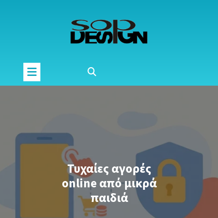
Μετάβαση
στο
περιεχόμενο
Τυχαίες αγορές
online από μικρά
παιδιά