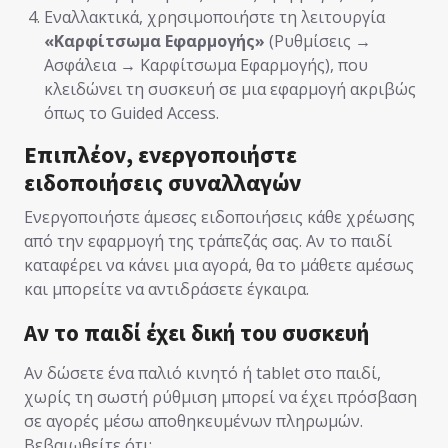
Εναλλακτικά, χρησιμοποιήστε τη λειτουργία
«Καρφίτσωμα Εφαρμογής»
(Ρυθμίσεις →
Ασφάλεια → Καρφίτσωμα Εφαρμογής), που
κλειδώνει τη συσκευή σε μια εφαρμογή ακριβώς
όπως το Guided Access.
Επιπλέον, ενεργοποιήστε
ειδοποιήσεις συναλλαγών
Ενεργοποιήστε άμεσες ειδοποιήσεις κάθε χρέωσης
από την εφαρμογή της τράπεζάς σας. Αν το παιδί
καταφέρει να κάνει μια αγορά, θα το μάθετε αμέσως
και μπορείτε να αντιδράσετε έγκαιρα.
Αν το παιδί έχει δική του συσκευή
Αν δώσετε ένα παλιό κινητό ή tablet στο παιδί,
χωρίς τη σωστή ρύθμιση μπορεί να έχει πρόσβαση
σε αγορές μέσω αποθηκευμένων πληρωμών.
Βεβαιωθείτε ότι: