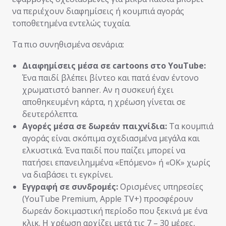
να περιέχουν διαφημίσεις ή κουμπιά αγοράς
τοποθετημένα εντελώς τυχαία.
Τα πιο συνηθισμένα σενάρια:
Διαφημίσεις μέσα σε cartoons στο YouTube:
Ένα παιδί βλέπει βίντεο και πατά έναν έντονο
χρωματιστό banner. Αν η συσκευή έχει
αποθηκευμένη κάρτα, η χρέωση γίνεται σε
δευτερόλεπτα.
Αγορές μέσα σε δωρεάν παιχνίδια:
Τα κουμπιά
αγοράς είναι σκόπιμα σχεδιασμένα μεγάλα και
ελκυστικά. Ένα παιδί που παίζει μπορεί να
πατήσει επανειλημμένα «Επόμενο» ή «OK» χωρίς
να διαβάσει τι εγκρίνει.
Εγγραφή σε συνδρομές:
Ορισμένες υπηρεσίες
(YouTube Premium, Apple TV+) προσφέρουν
δωρεάν δοκιμαστική περίοδο που ξεκινά με ένα
κλικ. Η χρέωση αρχίζει μετά τις 7 – 30 μέρες,