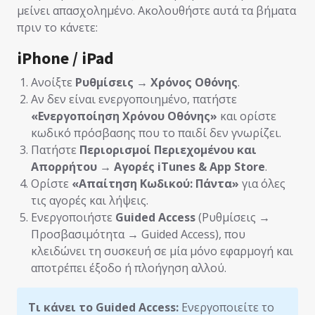
μείνει απασχολημένο. Ακολουθήστε αυτά τα βήματα
πριν το κάνετε:
iPhone / iPad
Ανοίξτε
Ρυθμίσεις → Χρόνος Οθόνης
.
Αν δεν είναι ενεργοποιημένο, πατήστε
«Ενεργοποίηση Χρόνου Οθόνης»
και ορίστε
κωδικό πρόσβασης που το παιδί δεν γνωρίζει.
Πατήστε
Περιορισμοί Περιεχομένου και
Απορρήτου → Αγορές iTunes & App Store
.
Ορίστε
«Απαίτηση Κωδικού: Πάντα»
για όλες
τις αγορές και λήψεις.
Ενεργοποιήστε
Guided Access
(Ρυθμίσεις →
Προσβασιμότητα → Guided Access), που
κλειδώνει τη συσκευή σε μία μόνο εφαρμογή και
αποτρέπει έξοδο ή πλοήγηση αλλού.
Τι κάνει το Guided Access:
Ενεργοποιείτε το