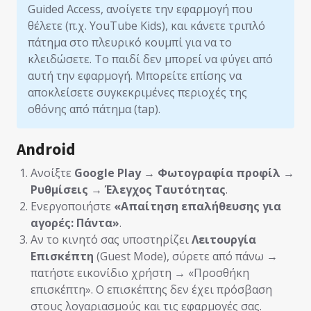
Guided Access, ανοίγετε την εφαρμογή που
θέλετε (π.χ. YouTube Kids), και κάνετε τριπλό
πάτημα στο πλευρικό κουμπί για να το
κλειδώσετε. Το παιδί δεν μπορεί να φύγει από
αυτή την εφαρμογή. Μπορείτε επίσης να
αποκλείσετε συγκεκριμένες περιοχές της
οθόνης από πάτημα (tap).
Android
Ανοίξτε
Google Play → Φωτογραφία προφίλ →
Ρυθμίσεις → Έλεγχος Ταυτότητας
.
Ενεργοποιήστε
«Απαίτηση επαλήθευσης για
αγορές: Πάντα»
.
Αν το κινητό σας υποστηρίζει
Λειτουργία
Επισκέπτη
(Guest Mode), σύρετε από πάνω →
πατήστε εικονίδιο χρήστη → «Προσθήκη
επισκέπτη». Ο επισκέπτης δεν έχει πρόσβαση
στους λογαριασμούς και τις εφαρμογές σας.