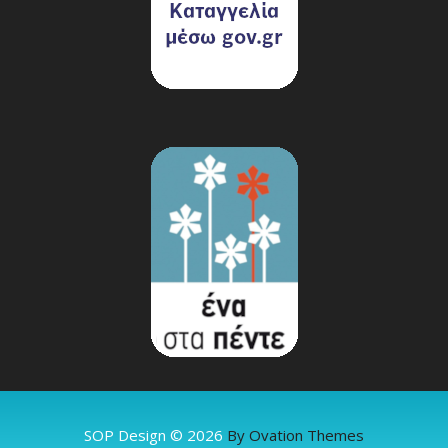
SOP Design © 2026
By Ovation Themes