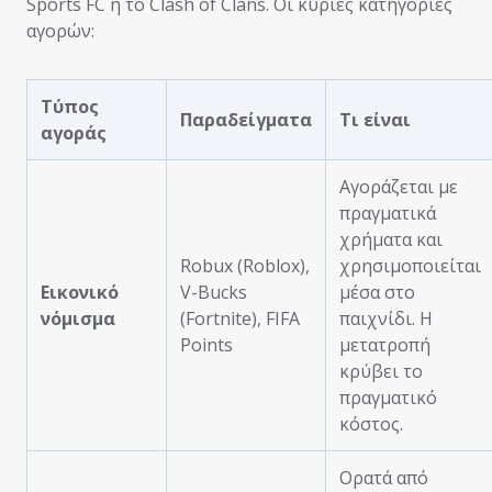
Sports FC ή το Clash of Clans. Οι κύριες κατηγορίες
αγορών:
Τύπος
Παραδείγματα
Τι είναι
αγοράς
Αγοράζεται με
πραγματικά
χρήματα και
Robux (Roblox),
χρησιμοποιείται
Εικονικό
V-Bucks
μέσα στο
νόμισμα
(Fortnite), FIFA
παιχνίδι. Η
Points
μετατροπή
κρύβει το
πραγματικό
κόστος.
Ορατά από