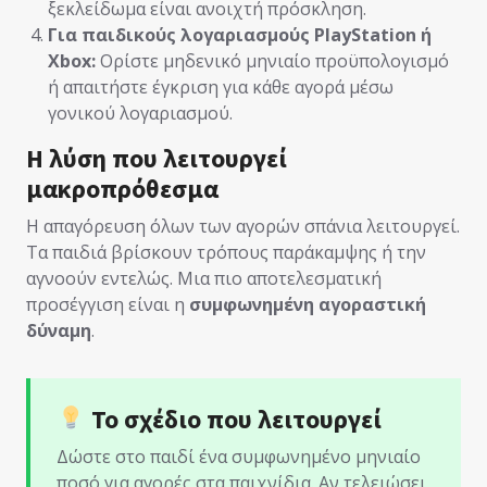
ξεκλείδωμα είναι ανοιχτή πρόσκληση.
Για παιδικούς λογαριασμούς PlayStation ή
Xbox:
Ορίστε μηδενικό μηνιαίο προϋπολογισμό
ή απαιτήστε έγκριση για κάθε αγορά μέσω
γονικού λογαριασμού.
Η λύση που λειτουργεί
μακροπρόθεσμα
Η απαγόρευση όλων των αγορών σπάνια λειτουργεί.
Τα παιδιά βρίσκουν τρόπους παράκαμψης ή την
αγνοούν εντελώς. Μια πιο αποτελεσματική
προσέγγιση είναι η
συμφωνημένη αγοραστική
δύναμη
.
Το σχέδιο που λειτουργεί
Δώστε στο παιδί ένα συμφωνημένο μηνιαίο
ποσό για αγορές στα παιχνίδια. Αν τελειώσει,