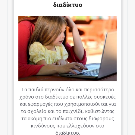
διαδίκτυο
Τα παιδιά περνούν όλο και περισσότερο
χρόνο στο διαδίκτυο σε πολλές συσκευές
και εφαρμογές που χρησιμοποιούνται για
το σχολείο και το παιχνίδι, καθιστώντας
τα ακόμη πιο ευάλωτα στους διάφορους
κινδύνους που ελλοχεύουν στο
διαδίκτυο.