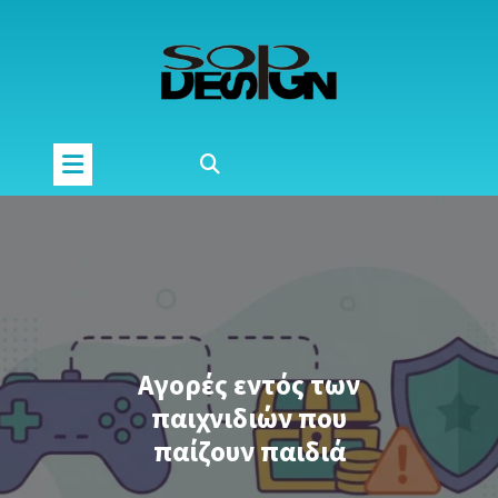
Μετάβαση
στο
περιεχόμενο
Αγορές εντός των
παιχνιδιών που
παίζουν παιδιά