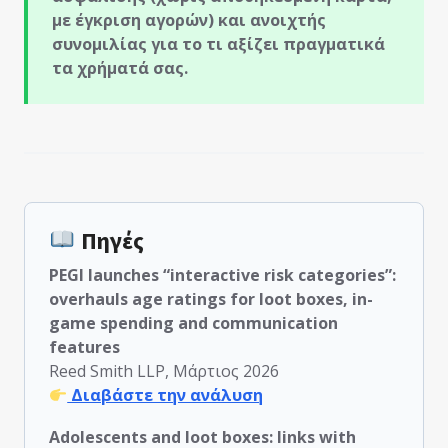
με έγκριση αγορών) και ανοιχτής
συνομιλίας για το τι αξίζει πραγματικά
τα χρήματά σας.
Πηγές
PEGI launches “interactive risk categories”:
overhauls age ratings for loot boxes, in-
game spending and communication
features
Reed Smith LLP, Μάρτιος 2026
Διαβάστε την ανάλυση
Adolescents and loot boxes: links with