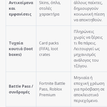
Αντικείμενα
Skins, όπλα,
άλλους παίκτες,
και
στολές
δημιουργούν
εμφανίσεις
χαρακτήρα
κοινωνική πίεση
να αποκτηθούν.
Πληρώνεις
χωρίς να ξέρεις
Τυχαία
Card packs
τι θα πάρεις.
κουτιά (loot
(FIFA), loot
Λειτουργεί ως
boxes)
crates
μηχανισμός
ανάλογος του
τζόγου.
Μηνιαία ή
Fortnite Battle
εποχική χρέωση
Battle Pass /
Pass, Roblox
για πρόσβαση σε
συνδρομές
Premium
αποκλειστικό
περιεχόμενο.