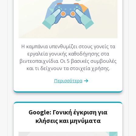
Η καμπάνια υπενθυμίζει στους γονείς τα
εργαλεία γονικής καθοδήγησης στα
βιντεοπαιχνίδια. Οι 5 βασικές συμβουλές
και τι δείχνουν τα στοιχεία χρήσης.
Περισσότερα
Google: Γονική έγκριση για
κλήσεις και μηνύματα