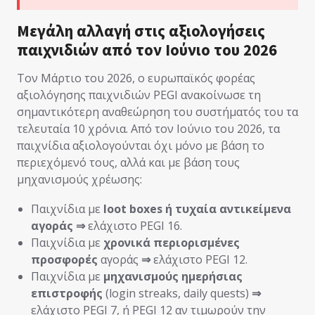
Μεγάλη αλλαγή στις αξιολογήσεις
παιχνιδιών από τον Ιούνιο του 2026
Τον Μάρτιο του 2026, ο ευρωπαϊκός φορέας
αξιολόγησης παιχνιδιών PEGI ανακοίνωσε τη
σημαντικότερη αναθεώρηση του συστήματός του τα
τελευταία 10 χρόνια. Από τον Ιούνιο του 2026, τα
παιχνίδια αξιολογούνται όχι μόνο με βάση το
περιεχόμενό τους, αλλά και με βάση τους
μηχανισμούς χρέωσης:
Παιχνίδια με
loot boxes ή τυχαία αντικείμενα
αγοράς ⇒
ελάχιστο PEGI 16.
Παιχνίδια με
χρονικά περιορισμένες
προσφορές
αγοράς
⇒
ελάχιστο PEGI 12.
Παιχνίδια με
μηχανισμούς ημερήσιας
επιστροφής
(login streaks, daily quests)
⇒
ελάχιστο PEGI 7, ή PEGI 12 αν τιμωρούν την