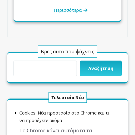
Περισσότερα
Βρες αυτό που ψάχνεις
Αναζήτηση
Τελευταία Νέα
Cookies: Νέα προστασία στο Chrome και τι
να προσέχετε ακόμα
Το Chrome κάνει αυτόματα τα