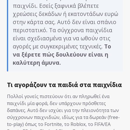
παιχνίδι. Εσείς ξαφνικά βλέπετε
χρεώσεις δεκάδων ή εκατοντάδων ευρώ
στην κάρτα σας. Αυτό δεν είναι σπάνιο
περιστατικό. Τα σύγχρονα παιχνίδια
είναι σχεδιασμένα για να ωθούν στις
αγορές με συγκεκριμένες τεχνικές.
Το
να ξέρετε πώς δουλεύουν είναι η
καλύτερη άμυνα.
Τι αγοράζουν τα παιδιά στα παιχνίδια
Πολλοί γονείς πιστεύουν ότι αν πληρωθεί ένα
παιχνίδι μία φορά, δεν υπάρχουν πρόσθετες
δαπάνες. Αυτό δεν ισχύει για την πλειονότητα των
σύγχρονων παιχνιδιών, ιδίως για τα δωρεάν (free-
to-play) όπως το Fortnite, το Roblox, το FIFA/EA