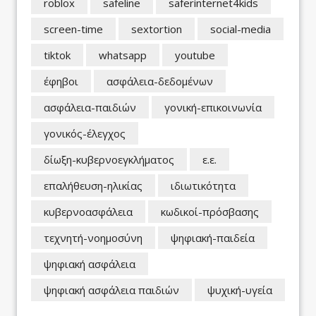
roblox
safeline
saferinternet4kids
screen-time
sextortion
social-media
tiktok
whatsapp
youtube
έφηβοι
ασφάλεια-δεδομένων
ασφάλεια-παιδιών
γονική-επικοινωνία
γονικός-έλεγχος
δίωξη-κυβερνοεγκλήματος
ε.ε.
επαλήθευση-ηλικίας
ιδιωτικότητα
κυβερνοασφάλεια
κωδικοί-πρόσβασης
τεχνητή-νοημοσύνη
ψηφιακή-παιδεία
ψηφιακή ασφάλεια
ψηφιακή ασφάλεια παιδιών
ψυχική-υγεία