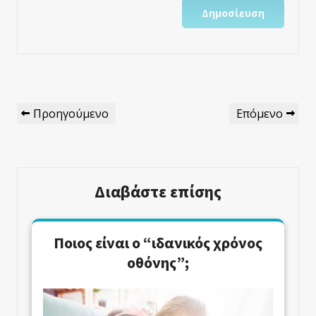
Πλοήγηση
Προηγούμενο
Επόμενο
Προηγούμενο
Επόμενο
Άρθρων
Άρθρο
Άρθρο
Διαβάστε επίσης
Ποιος είναι ο “ιδανικός χρόνος
οθόνης”;