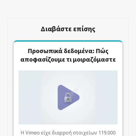
Άρθρων
Άρθρο
Άρθρο
Διαβάστε επίσης
Προσωπικά δεδομένα: Πώς
αποφασίζουμε τι μοιραζόμαστε
Η Vimeo είχε διαρροή στοιχείων 119.000