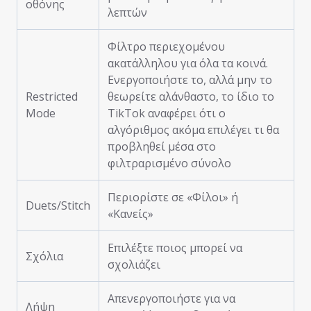
οθόνης
λεπτών
Φίλτρο περιεχομένου
ακατάλληλου για όλα τα κοινά.
Ενεργοποιήστε το, αλλά μην το
Restricted
θεωρείτε αλάνθαστο, το ίδιο το
Mode
TikTok αναφέρει ότι ο
αλγόριθμος ακόμα επιλέγει τι θα
προβληθεί μέσα στο
φιλτραρισμένο σύνολο
Περιορίστε σε «Φίλοι» ή
Duets/Stitch
«Κανείς»
Επιλέξτε ποιος μπορεί να
Σχόλια
σχολιάζει
Απενεργοποιήστε για να
Λήψη