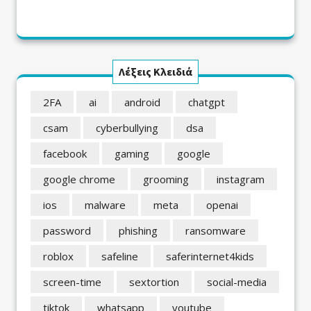
Λέξεις Κλειδιά
2FA
ai
android
chatgpt
csam
cyberbullying
dsa
facebook
gaming
google
google chrome
grooming
instagram
ios
malware
meta
openai
password
phishing
ransomware
roblox
safeline
saferinternet4kids
screen-time
sextortion
social-media
tiktok
whatsapp
youtube