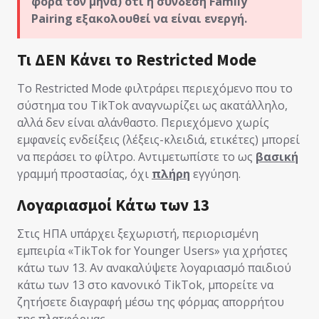
φορά τον μήνα) ότι η σύνδεση Family
Pairing εξακολουθεί να είναι ενεργή.
Τι ΔΕΝ Κάνει το Restricted Mode
Το Restricted Mode φιλτράρει περιεχόμενο που το
σύστημα του TikTok αναγνωρίζει ως ακατάλληλο,
αλλά δεν είναι αλάνθαστο. Περιεχόμενο χωρίς
εμφανείς ενδείξεις (λέξεις-κλειδιά, ετικέτες) μπορεί
να περάσει το φίλτρο. Αντιμετωπίστε το ως
βασική
γραμμή προστασίας, όχι
πλήρη
εγγύηση.
Λογαριασμοί Κάτω των 13
Στις ΗΠΑ υπάρχει ξεχωριστή, περιορισμένη
εμπειρία «TikTok for Younger Users» για χρήστες
κάτω των 13. Αν ανακαλύψετε λογαριασμό παιδιού
κάτω των 13 στο κανονικό TikTok, μπορείτε να
ζητήσετε διαγραφή μέσω της φόρμας απορρήτου
της πλατφόρμας.