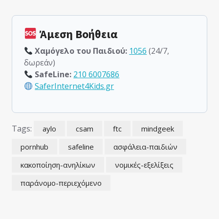
Άμεση Βοήθεια
Χαμόγελο του Παιδιού:
1056
(24/7,
δωρεάν)
SafeLine:
210 6007686
SaferInternet4Kids.gr
Tags:
aylo
csam
ftc
mindgeek
pornhub
safeline
ασφάλεια-παιδιών
κακοποίηση-ανηλίκων
νομικές-εξελίξεις
παράνομο-περιεχόμενο