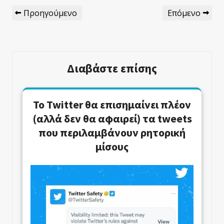
Πλοήγηση
Προηγούμενο
Επόμενο
Προηγούμενο
Επόμενο
Άρθρων
Άρθρο
Άρθρο
Διαβάστε επίσης
Το Twitter θα επισημαίνει πλέον
(αλλά δεν θα αφαιρεί) τα tweets
που περιλαμβάνουν ρητορική
μίσους