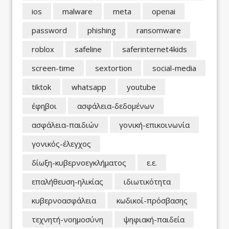
ios
malware
meta
openai
password
phishing
ransomware
roblox
safeline
saferinternet4kids
screen-time
sextortion
social-media
tiktok
whatsapp
youtube
έφηβοι
ασφάλεια-δεδομένων
ασφάλεια-παιδιών
γονική-επικοινωνία
γονικός-έλεγχος
δίωξη-κυβερνοεγκλήματος
ε.ε.
επαλήθευση-ηλικίας
ιδιωτικότητα
κυβερνοασφάλεια
κωδικοί-πρόσβασης
τεχνητή-νοημοσύνη
ψηφιακή-παιδεία