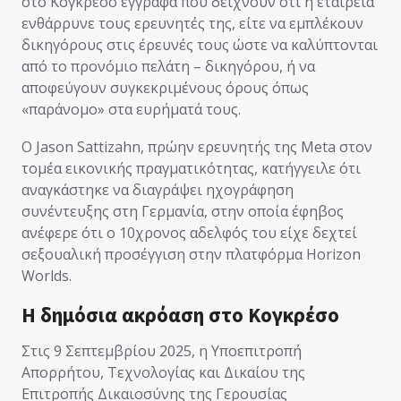
στο Κογκρέσο έγγραφα που δείχνουν ότι η εταιρεία
ενθάρρυνε τους ερευνητές της, είτε να εμπλέκουν
δικηγόρους στις έρευνές τους ώστε να καλύπτονται
από το προνόμιο πελάτη – δικηγόρου, ή να
αποφεύγουν συγκεκριμένους όρους όπως
«παράνομο» στα ευρήματά τους.
Ο Jason Sattizahn, πρώην ερευνητής της Meta στον
τομέα εικονικής πραγματικότητας, κατήγγειλε ότι
αναγκάστηκε να διαγράψει ηχογράφηση
συνέντευξης στη Γερμανία, στην οποία έφηβος
ανέφερε ότι ο 10χρονος αδελφός του είχε δεχτεί
σεξουαλική προσέγγιση στην πλατφόρμα Horizon
Worlds.
Η δημόσια ακρόαση στο Κογκρέσο
Στις 9 Σεπτεμβρίου 2025, η Υποεπιτροπή
Απορρήτου, Τεχνολογίας και Δικαίου της
Επιτροπής Δικαιοσύνης της Γερουσίας