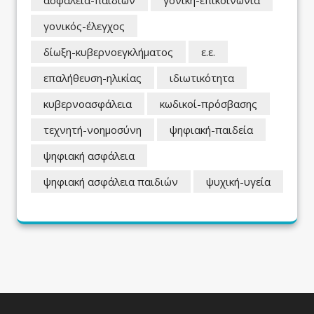
ασφάλεια-παιδιών
γονική-επικοινωνία
γονικός-έλεγχος
δίωξη-κυβερνοεγκλήματος
ε.ε.
επαλήθευση-ηλικίας
ιδιωτικότητα
κυβερνοασφάλεια
κωδικοί-πρόσβασης
τεχνητή-νοημοσύνη
ψηφιακή-παιδεία
ψηφιακή ασφάλεια
ψηφιακή ασφάλεια παιδιών
ψυχική-υγεία