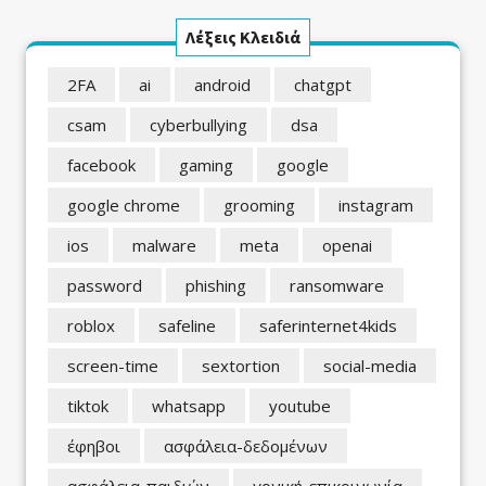
Λέξεις Κλειδιά
2FA
ai
android
chatgpt
csam
cyberbullying
dsa
facebook
gaming
google
google chrome
grooming
instagram
ios
malware
meta
openai
password
phishing
ransomware
roblox
safeline
saferinternet4kids
screen-time
sextortion
social-media
tiktok
whatsapp
youtube
έφηβοι
ασφάλεια-δεδομένων