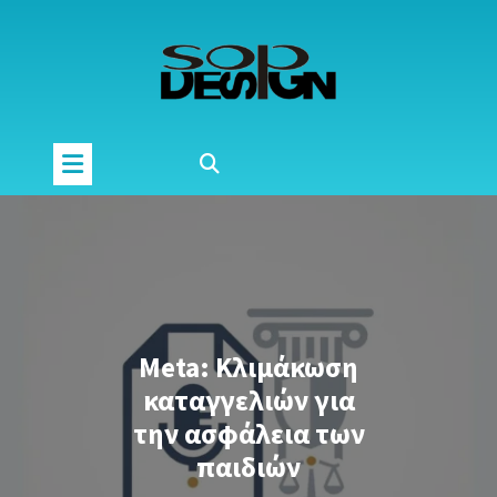
Μετάβαση
στο
περιεχόμενο
Meta: Κλιμάκωση
καταγγελιών για
την ασφάλεια των
παιδιών