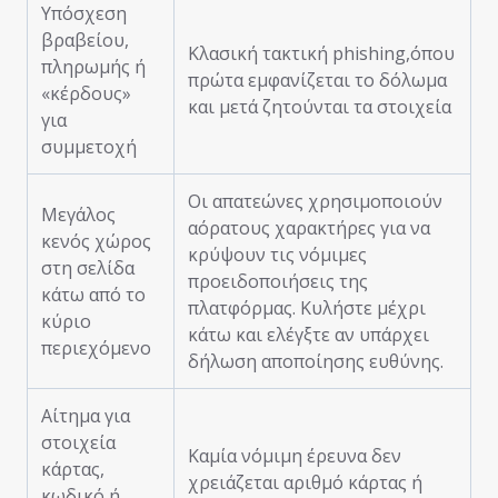
Υπόσχεση
βραβείου,
Κλασική τακτική phishing,όπου
πληρωμής ή
πρώτα εμφανίζεται το δόλωμα
«κέρδους»
και μετά ζητούνται τα στοιχεία
για
συμμετοχή
Οι απατεώνες χρησιμοποιούν
Μεγάλος
αόρατους χαρακτήρες για να
κενός χώρος
κρύψουν τις νόμιμες
στη σελίδα
προειδοποιήσεις της
κάτω από το
πλατφόρμας. Κυλήστε μέχρι
κύριο
κάτω και ελέγξτε αν υπάρχει
περιεχόμενο
δήλωση αποποίησης ευθύνης.
Αίτημα για
στοιχεία
Καμία νόμιμη έρευνα δεν
κάρτας,
χρειάζεται αριθμό κάρτας ή
κωδικό ή