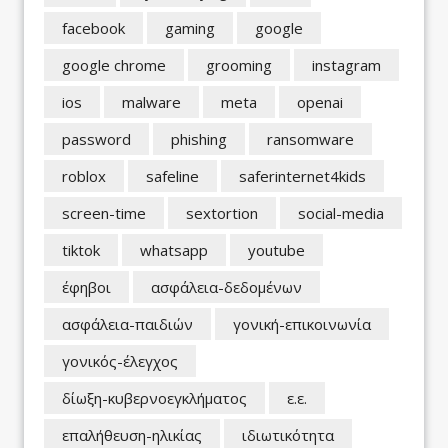
facebook
gaming
google
google chrome
grooming
instagram
ios
malware
meta
openai
password
phishing
ransomware
roblox
safeline
saferinternet4kids
screen-time
sextortion
social-media
tiktok
whatsapp
youtube
έφηβοι
ασφάλεια-δεδομένων
ασφάλεια-παιδιών
γονική-επικοινωνία
γονικός-έλεγχος
δίωξη-κυβερνοεγκλήματος
ε.ε.
επαλήθευση-ηλικίας
ιδιωτικότητα