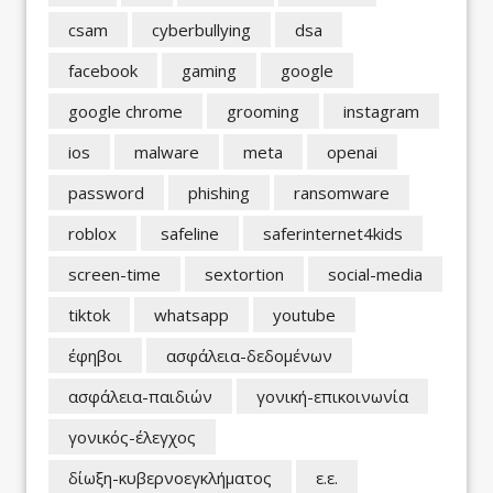
csam
cyberbullying
dsa
facebook
gaming
google
google chrome
grooming
instagram
ios
malware
meta
openai
password
phishing
ransomware
roblox
safeline
saferinternet4kids
screen-time
sextortion
social-media
tiktok
whatsapp
youtube
έφηβοι
ασφάλεια-δεδομένων
ασφάλεια-παιδιών
γονική-επικοινωνία
γονικός-έλεγχος
δίωξη-κυβερνοεγκλήματος
ε.ε.