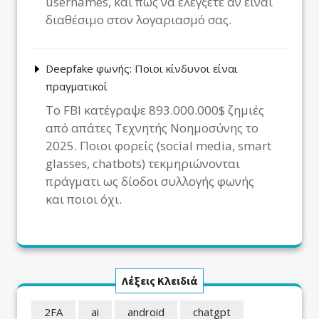
usernames, και πώς να ελέγξετε αν είναι
διαθέσιμο στον λογαριασμό σας.
Deepfake φωνής: Ποιοι κίνδυνοι είναι
πραγματικοί
Το FBI κατέγραψε 893.000.000$ ζημιές
από απάτες Τεχνητής Νοημοσύνης το
2025. Ποιοι φορείς (social media, smart
glasses, chatbots) τεκμηριώνονται
πράγματι ως δίοδοι συλλογής φωνής
και ποιοι όχι.
Λέξεις Κλειδιά
2FA
ai
android
chatgpt