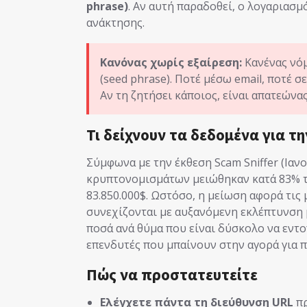
phrase)
. Αν αυτή παραδοθεί, ο λογαριασμ
ανάκτησης.
Κανόνας χωρίς εξαίρεση:
Κανένας νόμ
(seed phrase). Ποτέ μέσω email, ποτέ σ
Αν τη ζητήσει κάποιος, είναι απατεώνας
Τι δείχνουν τα δεδομένα για τ
Σύμφωνα με την έκθεση Scam Sniffer (Ιανο
κρυπτονομισμάτων μειώθηκαν κατά 83% το
83.850.000$. Ωστόσο, η μείωση αφορά τις 
συνεχίζονται με αυξανόμενη εκλέπτυνση μ
ποσά ανά θύμα που είναι δύσκολο να εντο
επενδυτές που μπαίνουν στην αγορά για 
Πώς να προστατευτείτε
Ελέγχετε πάντα τη διεύθυνση URL
πρ