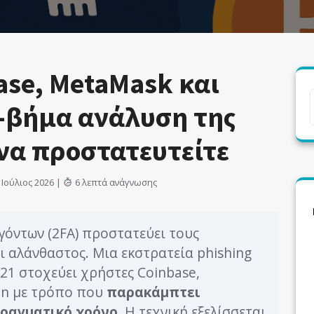
ase, MetaMask και
-βήμα ανάλυση της
 να προστατευτείτε
Ιούλιος 2026 |
6 λεπτά ανάγνωσης
γόντων (2FA) προστατεύει τους
ι αλάνθαστος. Μια εκστρατεία phishing
21 στοχεύει χρήστες Coinbase,
in με τρόπο που
παρακάμπτει
πραγματικό χρόνο
. Η τεχνική εξελίσσεται