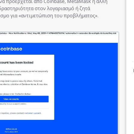
 να προέρχεται από Coinbase, MetaMask ή άλλη
δραστηριότητα στον λογαριασμό ή ζητά
σμο για «αντιμετώπιση του προβλήματος».