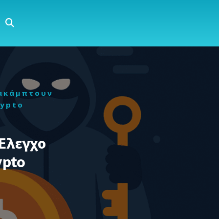
ακάμπτουν
rypto
Έλεγχο
ypto