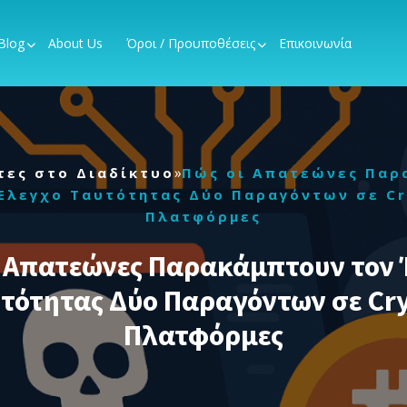
Blog
About Us
Όροι / Προυποθέσεις
Επικοινωνία
»
τες στο Διαδίκτυο
Πώς οι Απατεώνες Παρ
Έλεγχο Ταυτότητας Δύο Παραγόντων σε C
Πλατφόρμες
ι Απατεώνες Παρακάμπτουν τον 
τότητας Δύο Παραγόντων σε Cr
Πλατφόρμες