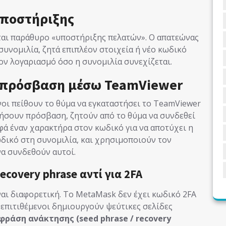
υποστήριξης
ται παράθυρο «υποστήριξης πελατών». Ο απατεώνας
συνομιλία, ζητά επιπλέον στοιχεία ή νέο κωδικό
 τον λογαριασμό όσο η συνομιλία συνεχίζεται.
 πρόσβαση μέσω TeamViewer
νοι πείθουν το θύμα να εγκαταστήσει το TeamViewer
ήσουν πρόσβαση, ζητούν από το θύμα να συνδεθεί
φά έναν χαρακτήρα στον κωδικό για να αποτύχει η
ωδικό στη συνομιλία, και χρησιμοποιούν τον
να συνδεθούν αυτοί.
covery phrase αντί για 2FA
ναι διαφορετική. Το MetaMask δεν έχει κωδικό 2FA
ι επιτιθέμενοι δημιουργούν ψεύτικες σελίδες
φράση ανάκτησης (seed phrase / recovery