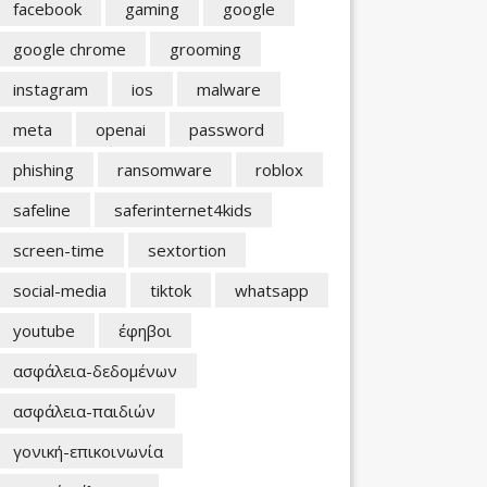
facebook
gaming
google
google chrome
grooming
instagram
ios
malware
meta
openai
password
phishing
ransomware
roblox
safeline
saferinternet4kids
screen-time
sextortion
social-media
tiktok
whatsapp
youtube
έφηβοι
ασφάλεια-δεδομένων
ασφάλεια-παιδιών
γονική-επικοινωνία