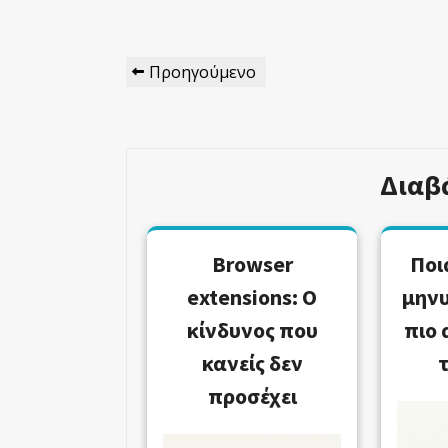
Πλοήγηση
Προηγούμενο
Προηγούμενο
Άρθρων
Άρθρο
Διαβ
Browser
Ποι
extensions: Ο
μηνυ
κίνδυνος που
πιο 
κανείς δεν
προσέχει