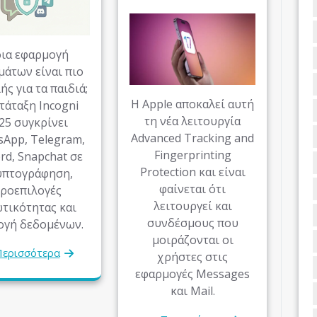
ια εφαρμογή
μάτων είναι πιο
ς για τα παιδιά;
Η Apple αποκαλεί αυτή
τάταξη Incogni
τη νέα λειτουργία
25 συγκρίνει
Advanced Tracking and
App, Telegram,
Fingerprinting
rd, Snapchat σε
Protection και είναι
υπτογράφηση,
φαίνεται ότι
ροεπιλογές
λειτουργεί και
ωτικότητας και
συνδέσμους που
ογή δεδομένων.
μοιράζονται οι
ερισσότερα
χρήστες στις
εφαρμογές Messages
και Mail.