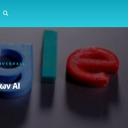
αντήσεις
ων AI