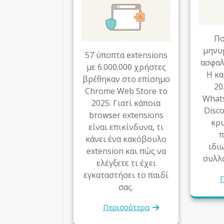
Πο
μηνυ
57 ύποπτα extensions
ασφαλή
με 6.000.000 χρήστες
Η κα
βρέθηκαν στο επίσημο
20
Chrome Web Store το
Whats
2025. Γιατί κάποια
Disco
browser extensions
κρ
είναι επικίνδυνα, τι
π
κάνει ένα κακόβουλο
ιδι
extension και πώς να
συλλ
ελέγξετε τι έχει
εγκαταστήσει το παιδί
Π
σας.
Περισσότερα