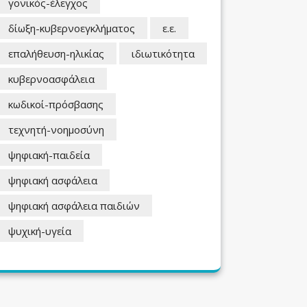
γονικός-έλεγχος
δίωξη-κυβερνοεγκλήματος
ε.ε.
επαλήθευση-ηλικίας
ιδιωτικότητα
κυβερνοασφάλεια
κωδικοί-πρόσβασης
τεχνητή-νοημοσύνη
ψηφιακή-παιδεία
ψηφιακή ασφάλεια
ψηφιακή ασφάλεια παιδιών
ψυχική-υγεία