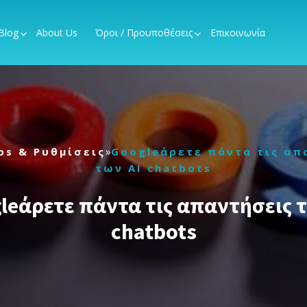
Blog
About Us
Όροι / Προυποθέσεις
Επικοινωνία
»
ps & Ρυθμίσεις
Googleάρετε πάντα τις απ
των AI chatbots
leάρετε πάντα τις απαντήσεις τ
chatbots