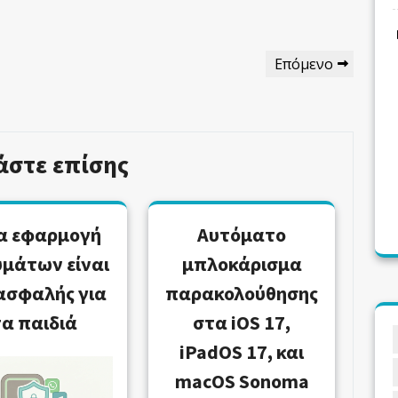
Επόμενο
Επόμενο
Άρθρο
άστε επίσης
α εφαρμογή
Αυτόματο
μάτων είναι
μπλοκάρισμα
ασφαλής για
παρακολούθησης
τα παιδιά
στα iOS 17,
iPadOS 17, και
macOS Sonoma