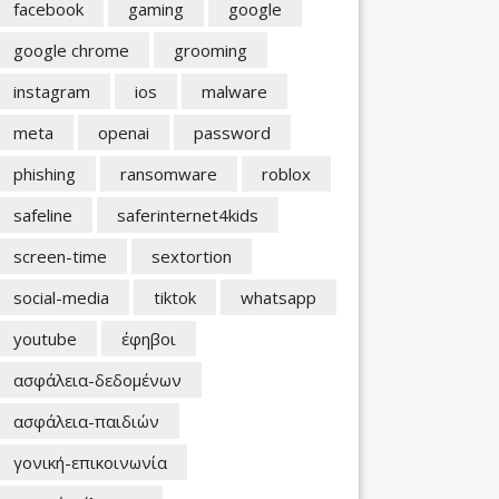
facebook
gaming
google
google chrome
grooming
instagram
ios
malware
meta
openai
password
phishing
ransomware
roblox
safeline
saferinternet4kids
screen-time
sextortion
social-media
tiktok
whatsapp
youtube
έφηβοι
ασφάλεια-δεδομένων
ασφάλεια-παιδιών
γονική-επικοινωνία