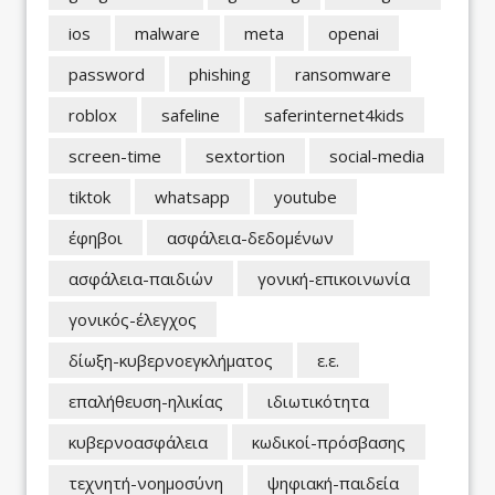
ios
malware
meta
openai
password
phishing
ransomware
roblox
safeline
saferinternet4kids
screen-time
sextortion
social-media
tiktok
whatsapp
youtube
έφηβοι
ασφάλεια-δεδομένων
ασφάλεια-παιδιών
γονική-επικοινωνία
γονικός-έλεγχος
δίωξη-κυβερνοεγκλήματος
ε.ε.
επαλήθευση-ηλικίας
ιδιωτικότητα
κυβερνοασφάλεια
κωδικοί-πρόσβασης
τεχνητή-νοημοσύνη
ψηφιακή-παιδεία